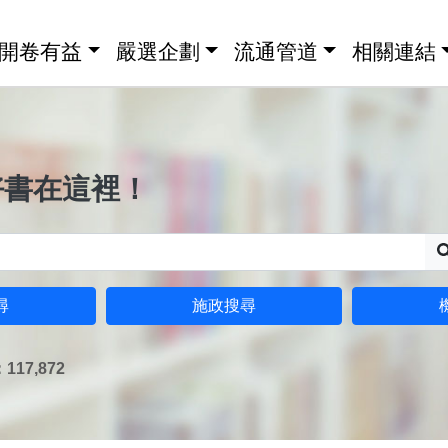
開卷有益
嚴選企劃
流通管道
相關連結
好書在這裡！
尋
施政搜尋
17,872