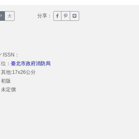
分享：
臉書分享(另開新視窗)
噗浪分享(另開新視窗)
Line分享(另開新視窗)
中
大
／ISSN：
單位：
臺北市政府消防局
其他:17x26公分
：初版
：未定價