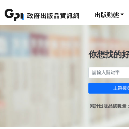
跳至主要內容區塊
:::
出版動態
你想找的
主題搜
累計出版品總數量：1