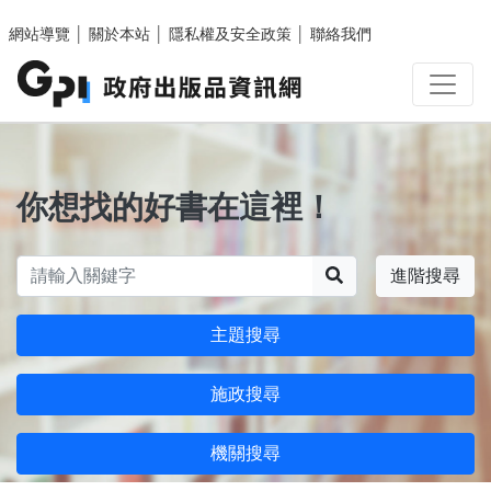
跳至主要內容區塊
網站導覽
│
關於本站
│
隱私權及安全政策
│
聯絡我們
你想找的好書在這裡！
搜尋
進階搜尋
主題搜尋
施政搜尋
機關搜尋