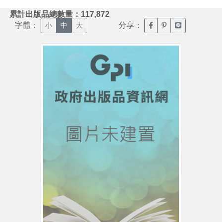
:::
累計出版品總數量：117,872
字體：
分享：
臉書分享(另開新視窗)
噗浪分享(另開新視
Line分享(另
小
中
大