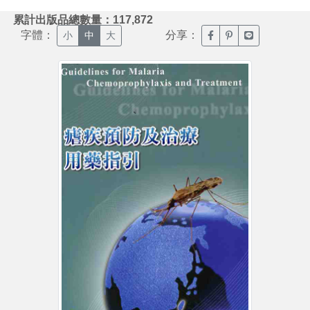
:::
累計出版品總數量：117,872
字體：
分享：
臉書分享(另開新視窗)
噗浪分享(另開新視
Line分享(另
小
中
大