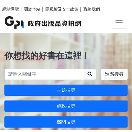
跳至主要內容區塊
網站導覽
│
關於本站
│
隱私權及安全政策
│
聯絡我們
你想找的好書在這裡！
搜尋
進階搜尋
主題搜尋
施政搜尋
機關搜尋