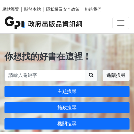
跳至主要內容區塊
網站導覽
│
關於本站
│
隱私權及安全政策
│
聯絡我們
你想找的好書在這裡！
搜尋
進階搜尋
主題搜尋
施政搜尋
機關搜尋