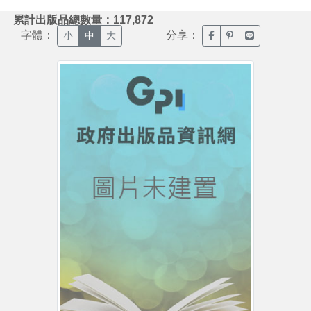
:::
累計出版品總數量：117,872
字體：
分享：
臉書分享(另開新視窗)
噗浪分享(另開新視
Line分享(另
小
中
大