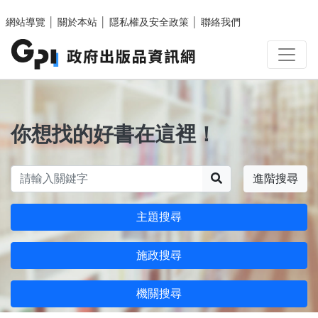
跳至主要內容區塊
網站導覽
│
關於本站
│
隱私權及安全政策
│
聯絡我們
你想找的好書在這裡！
搜尋
進階搜尋
主題搜尋
施政搜尋
機關搜尋