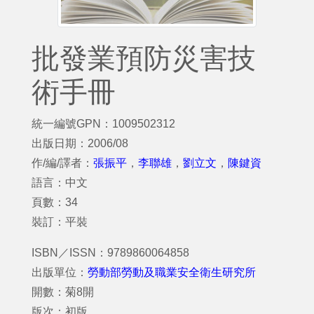
批發業預防災害技
術手冊
統一編號GPN：1009502312
出版日期：2006/08
作/編/譯者：
張振平
，
李聯雄
，
劉立文
，
陳鍵資
語言：中文
頁數：34
裝訂：平裝
ISBN／ISSN：9789860064858
出版單位：
勞動部勞動及職業安全衛生研究所
開數：菊8開
版次：初版