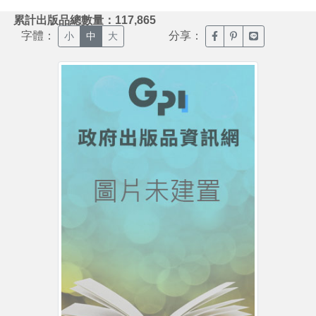
:::
累計出版品總數量：117,865
字體：
分享：
臉書分享(另開新視窗)
噗浪分享(另開新視
Line分享(另
小
中
大