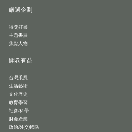
嚴選企劃
得獎好書
主題書展
焦點人物
開卷有益
台灣采風
生活藝術
文化歷史
教育學習
社會/科學
財金產業
政治/外交/國防