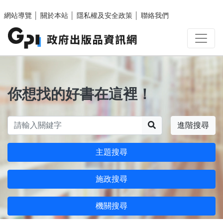
跳至主要內容區塊
網站導覽
│
關於本站
│
隱私權及安全政策
│
聯絡我們
你想找的好書在這裡！
搜尋
進階搜尋
主題搜尋
施政搜尋
機關搜尋