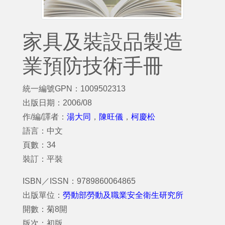
家具及裝設品製造
業預防技術手冊
統一編號GPN：1009502313
出版日期：2006/08
作/編/譯者：
湯大同
，
陳旺儀
，
柯慶松
語言：中文
頁數：34
裝訂：平裝
ISBN／ISSN：9789860064865
出版單位：
勞動部勞動及職業安全衛生研究所
開數：菊8開
版次：初版