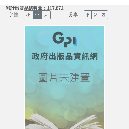
:::
累計出版品總數量：117,872
字體：
分享：
臉書分享(另開新視窗)
噗浪分享(另開新視
Line分享(另
小
中
大