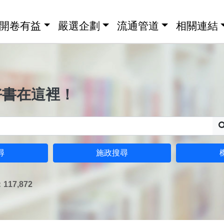
開卷有益
嚴選企劃
流通管道
相關連結
好書在這裡！
尋
施政搜尋
17,872