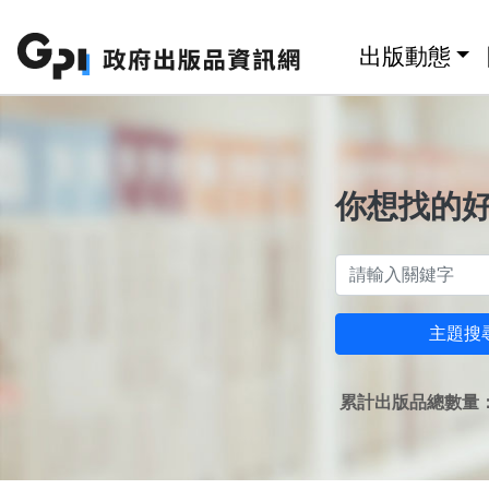
跳至主要內容區塊
:::
出版動態
你想找的
主題搜
累計出版品總數量：1