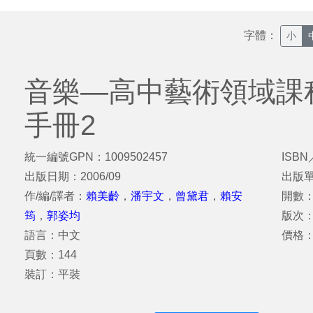
字體：
小
音樂—高中藝術領域課
手冊2
統一編號GPN：1009502457
ISBN
出版日期：2006/09
出版
作/編/譯者：
賴美齡
，
潘宇文
，
曾黛君
，
賴安
開數：
筠
，
郭姿均
版次
語言：中文
價格：
頁數：144
裝訂：平裝