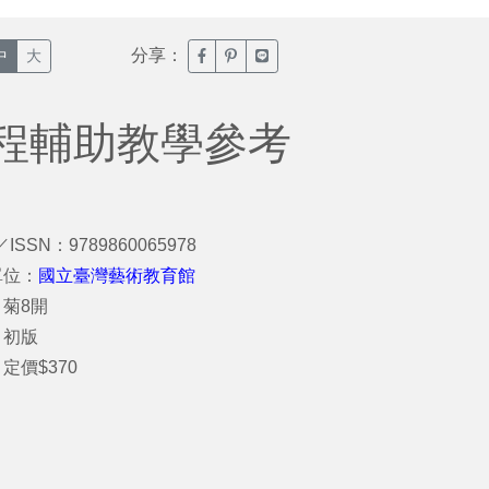
分享：
臉書分享(另開新視窗)
噗浪分享(另開新視窗)
Line分享(另開新視窗)
中
大
程輔助教學參考
／ISSN：9789860065978
單位：
國立臺灣藝術教育館
菊8開
：初版
定價$370