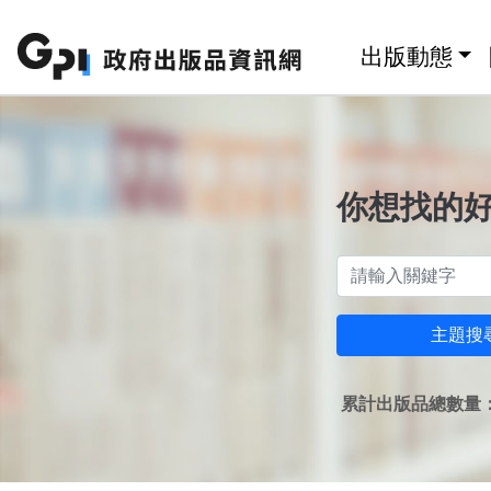
跳至主要內容區塊
:::
出版動態
你想找的
主題搜
累計出版品總數量：1