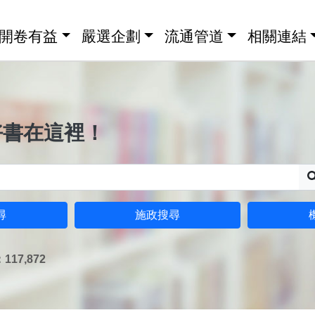
開卷有益
嚴選企劃
流通管道
相關連結
好書在這裡！
尋
施政搜尋
17,872