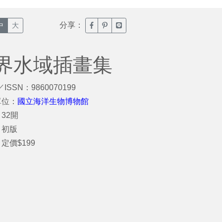
分享：
臉書分享(另開新視窗)
噗浪分享(另開新視窗)
Line分享(另開新視窗)
中
大
界水域插畫集
／ISSN：9860070199
單位：
國立海洋生物博物館
32開
：初版
定價$199