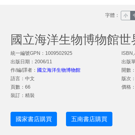
字體：
小
國立海洋生物博物館世
統一編號GPN：1009502925
ISBN
出版日期：2006/11
出版
作/編/譯者：
國立海洋生物博物館
開數：
語言：中文
版次
頁數：66
價格：
裝訂：精裝
國家書店購買
五南書店購買