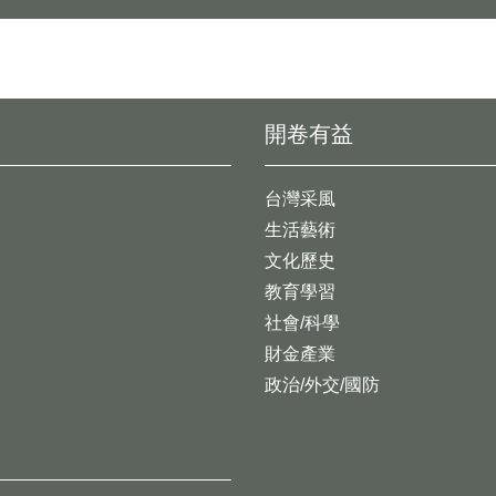
開卷有益
台灣采風
生活藝術
文化歷史
教育學習
社會/科學
財金產業
政治/外交/國防