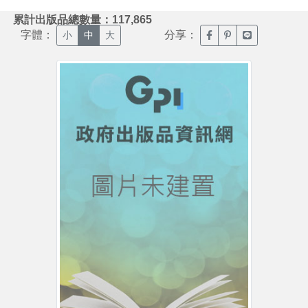
:::
累計出版品總數量：117,865
字體：
分享：
臉書分享(另開新視窗)
噗浪分享(另開新視
Line分享(另
小
中
大