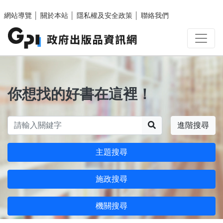
跳至主要內容區塊
網站導覽
│
關於本站
│
隱私權及安全政策
│
聯絡我們
你想找的好書在這裡！
搜尋
進階搜尋
主題搜尋
施政搜尋
機關搜尋