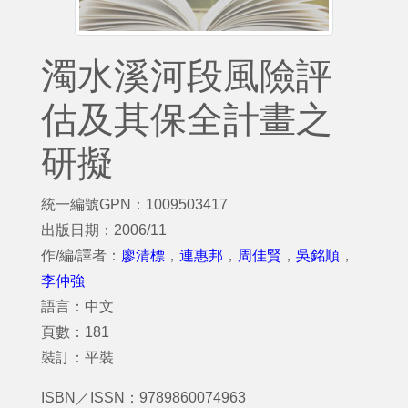
濁水溪河段風險評
估及其保全計畫之
研擬
統一編號GPN：1009503417
出版日期：2006/11
作/編/譯者：
廖清標
，
連惠邦
，
周佳賢
，
吳銘順
，
李仲強
語言：中文
頁數：181
裝訂：平裝
ISBN／ISSN：9789860074963