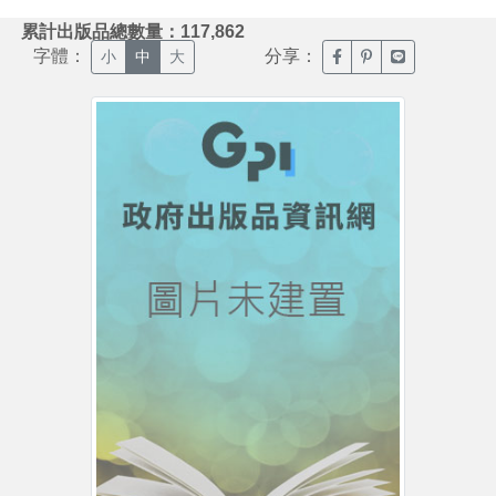
:::
累計出版品總數量：117,862
字體：
分享：
臉書分享(另開新視窗)
噗浪分享(另開新視
Line分享(另
小
中
大