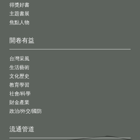
得獎好書
主題書展
焦點人物
開卷有益
台灣采風
生活藝術
文化歷史
教育學習
社會/科學
財金產業
政治/外交/國防
流通管道