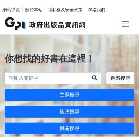
跳至主要內容區塊
網站導覽
│
關於本站
│
隱私權及安全政策
│
聯絡我們
你想找的好書在這裡！
搜尋
進階搜尋
主題搜尋
施政搜尋
機關搜尋