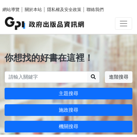
跳至主要內容區塊
網站導覽
│
關於本站
│
隱私權及安全政策
│
聯絡我們
你想找的好書在這裡！
搜尋
進階搜尋
主題搜尋
施政搜尋
機關搜尋