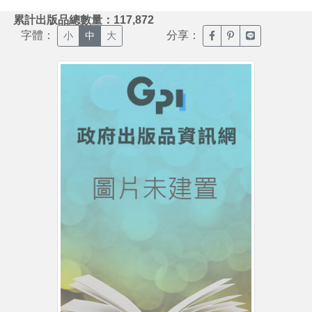
:::
累計出版品總數量：117,872
字體：
分享：
臉書分享(另開新視窗)
噗浪分享(另開新視
Line分享(另
小
中
大