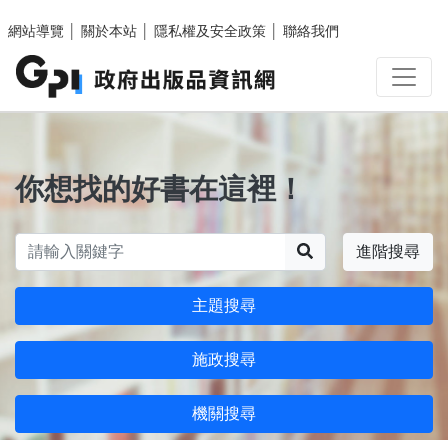
跳至主要內容區塊
網站導覽
│
關於本站
│
隱私權及安全政策
│
聯絡我們
你想找的好書在這裡！
搜尋
進階搜尋
主題搜尋
施政搜尋
機關搜尋