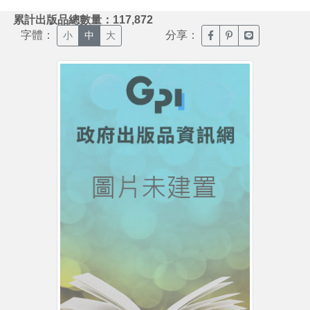
:::
累計出版品總數量：117,872
字體：
分享：
臉書分享(另開新視窗)
噗浪分享(另開新視
Line分享(另
小
中
大