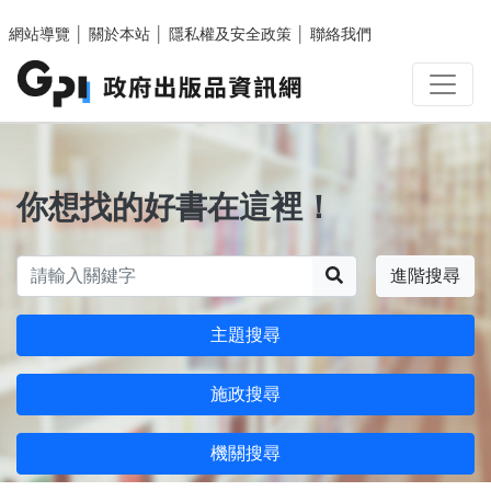
跳至主要內容區塊
網站導覽
│
關於本站
│
隱私權及安全政策
│
聯絡我們
你想找的好書在這裡！
搜尋
進階搜尋
主題搜尋
施政搜尋
機關搜尋