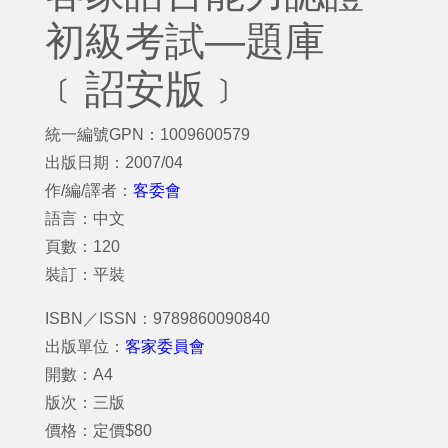
初級考試—題庫
﹝詔安版﹞
統一編號GPN：1009600579
出版日期：2007/04
作/編/譯者：
客委會
語言：中文
頁數：120
裝訂：平裝
ISBN／ISSN：9789860090840
出版單位：
客家委員會
開數：A4
版次：三版
價格：定價$80