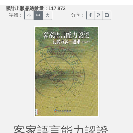
:::
累計出版品總數量：117,872
字體：
分享：
臉書分享(另開新視窗)
噗浪分享(另開新視
Line分享(另
小
中
大
客家語言能力認證