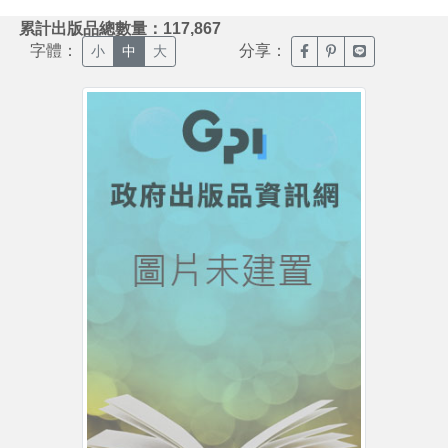
:::
累計出版品總數量：117,867
字體：
分享：
臉書分享(另開新視窗)
噗浪分享(另開新視
Line分享(另
小
中
大