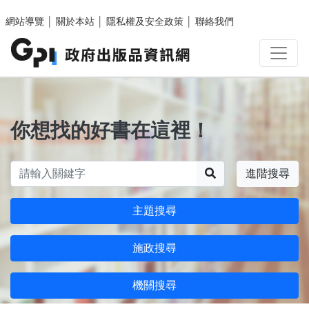
跳至主要內容區塊
網站導覽
│
關於本站
│
隱私權及安全政策
│
聯絡我們
你想找的好書在這裡！
搜尋
進階搜尋
主題搜尋
施政搜尋
機關搜尋