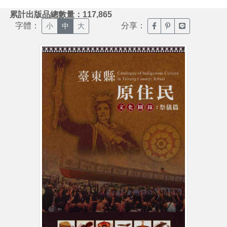
:::
累計出版品總數量：117,865
字體：
分享：
臉書分享(另開新視窗)
噗浪分享(另開新視
Line分享(另
小
中
大