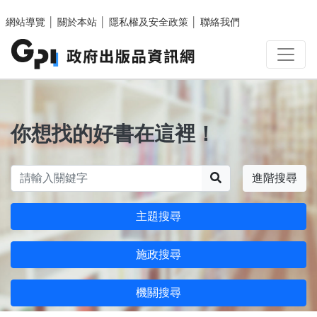
跳至主要內容區塊
網站導覽
│
關於本站
│
隱私權及安全政策
│
聯絡我們
你想找的好書在這裡！
搜尋
進階搜尋
主題搜尋
施政搜尋
機關搜尋