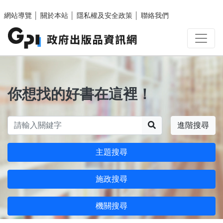
跳至主要內容區塊
網站導覽
│
關於本站
│
隱私權及安全政策
│
聯絡我們
你想找的好書在這裡！
搜尋
進階搜尋
主題搜尋
施政搜尋
機關搜尋