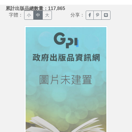
:::
累計出版品總數量：117,865
字體：
分享：
臉書分享(另開新視窗)
噗浪分享(另開新視
Line分享(另
小
中
大