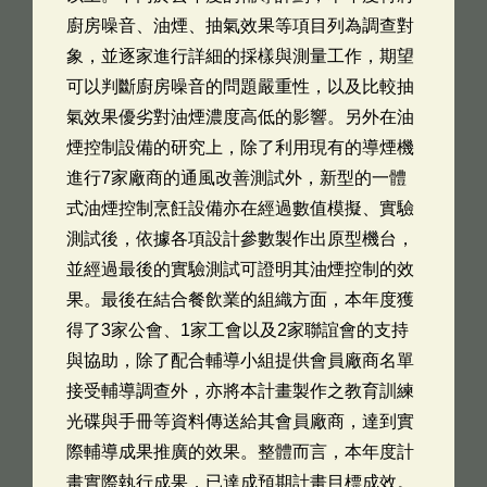
廚房噪音、油煙、抽氣效果等項目列為調查對
象，並逐家進行詳細的採樣與測量工作，期望
可以判斷廚房噪音的問題嚴重性，以及比較抽
氣效果優劣對油煙濃度高低的影響。另外在油
煙控制設備的研究上，除了利用現有的導煙機
進行7家廠商的通風改善測試外，新型的一體
式油煙控制烹飪設備亦在經過數值模擬、實驗
測試後，依據各項設計參數製作出原型機台，
並經過最後的實驗測試可證明其油煙控制的效
果。最後在結合餐飲業的組織方面，本年度獲
得了3家公會、1家工會以及2家聯誼會的支持
與協助，除了配合輔導小組提供會員廠商名單
接受輔導調查外，亦將本計畫製作之教育訓練
光碟與手冊等資料傳送給其會員廠商，達到實
際輔導成果推廣的效果。整體而言，本年度計
畫實際執行成果，已達成預期計畫目標成效。