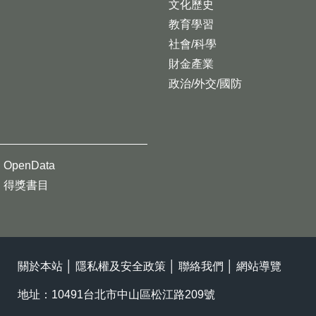
文化歷史
教育學習
社會/科學
財金產業
政治/外交/國防
OpenData
得獎書目
關於本站
│
隱私權及安全政策
│
聯絡我們
│
網站導覽
地址：10491台北市中山區松江路209號