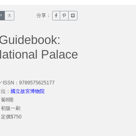
分享：
臉書分享(另開新視窗)
噗浪分享(另開新視窗)
Line分享(另開新視窗)
中
大
 Guidebook:
ational Palace
／ISSN：9789575625177
單位：
國立故宮博物院
菊8開
：初版一刷
定價$750