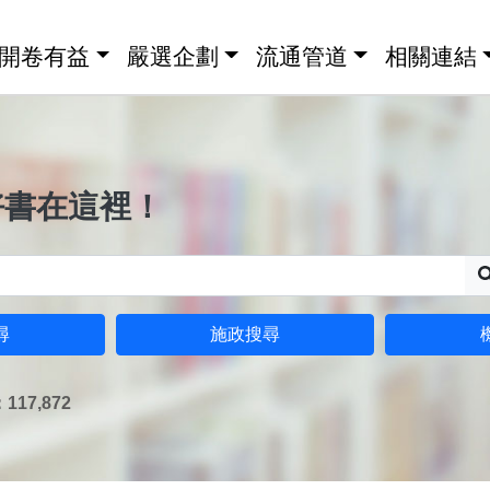
開卷有益
嚴選企劃
流通管道
相關連結
好書在這裡！
尋
施政搜尋
17,872