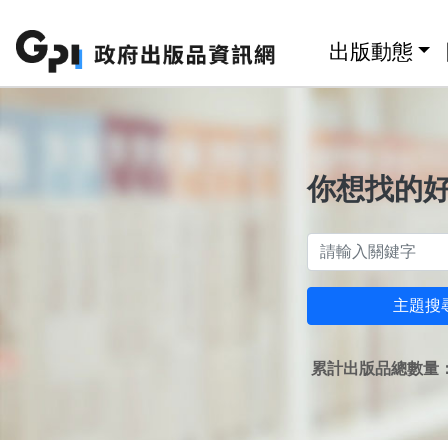
跳至主要內容區塊
:::
出版動態
你想找的
主題搜
累計出版品總數量：1