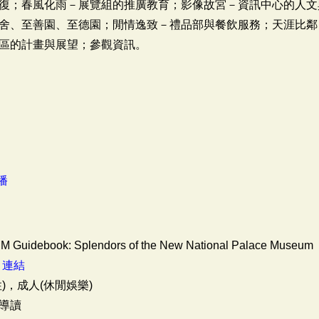
復；春風化雨－展覽組的推廣教育；影像故宮－資訊中心的人文
舍、至善園、至德園；閒情逸致－禮品部與餐飲服務；天涯比鄰
區的計畫與展望；參觀資訊。
播
PM Guidebook: Splendors of the New National Palace Museum
：
連結
)，成人(休閒娛樂)
導讀