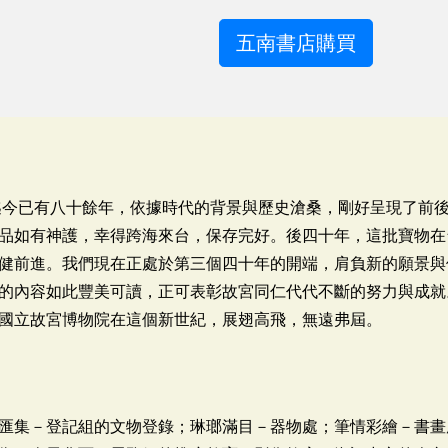
五南書店購買
建迄今已有八十餘年，依據時代的背景與歷史滄桑，剛好呈現了前
品如有神護，幸得跨海來台，保存完好。後四十年，這批寶物在
健前進。我們現在正處於第三個四十年的開端，肩負新的願景與
的內容如此豐美可讀，正可表彰故宮同仁代代不斷的努力與成就
國立故宮博物院在這個新世紀，展翅高飛，無遠弗屆。
匯集－登記組的文物登錄；琳瑯滿目－器物處；筆情彩繪－書畫