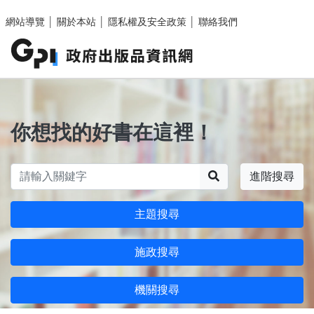
跳至主要內容區塊
網站導覽
│
關於本站
│
隱私權及安全政策
│
聯絡我們
你想找的好書在這裡！
搜尋
進階搜尋
主題搜尋
施政搜尋
機關搜尋