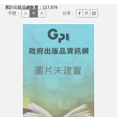
:::
累計出版品總數量：117,876
字體：
分享：
臉書分享(另開新視窗)
噗浪分享(另開新視
Line分享(另
小
中
大