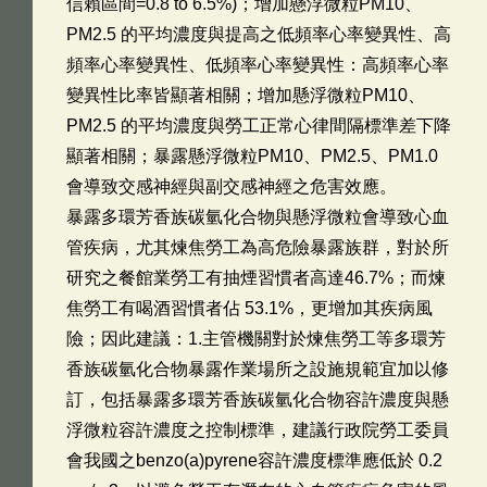
信賴區間=0.8 to 6.5%)；增加懸浮微粒PM10、
PM2.5 的平均濃度與提高之低頻率心率變異性、高
頻率心率變異性、低頻率心率變異性：高頻率心率
變異性比率皆顯著相關；增加懸浮微粒PM10、
PM2.5 的平均濃度與勞工正常心律間隔標準差下降
顯著相關；暴露懸浮微粒PM10、PM2.5、PM1.0
會導致交感神經與副交感神經之危害效應。
暴露多環芳香族碳氫化合物與懸浮微粒會導致心血
管疾病，尤其煉焦勞工為高危險暴露族群，對於所
研究之餐館業勞工有抽煙習慣者高達46.7%；而煉
焦勞工有喝酒習慣者佔 53.1%，更增加其疾病風
險；因此建議：1.主管機關對於煉焦勞工等多環芳
香族碳氫化合物暴露作業場所之設施規範宜加以修
訂，包括暴露多環芳香族碳氫化合物容許濃度與懸
浮微粒容許濃度之控制標準，建議行政院勞工委員
會我國之benzo(a)pyrene容許濃度標準應低於 0.2