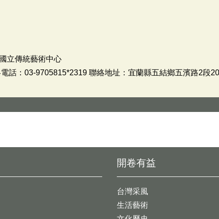
國立傳統藝術中心
：03-9705815*2319 聯絡地址：宜蘭縣五結鄉五濱路2段20
開卷有益
台灣采風
生活藝術
文化歷史