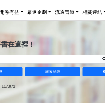
開卷有益
嚴選企劃
流通管道
相關連結
好書在這裡！
尋
施政搜尋
17,872