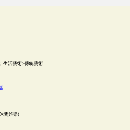
；生活藝術>傳統藝術
播
休閒娛樂)