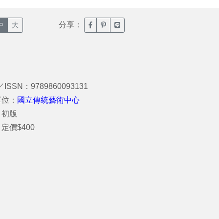
分享：
臉書分享(另開新視窗)
噗浪分享(另開新視窗)
Line分享(另開新視窗)
中
大
／ISSN：9789860093131
單位：
國立傳統藝術中心
：初版
定價$400