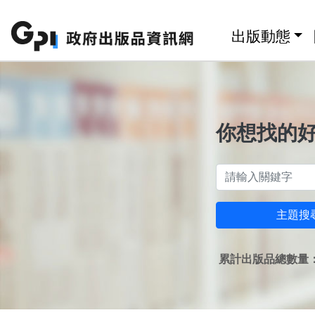
跳至主要內容區塊
:::
出版動態
你想找的
主題搜
累計出版品總數量：1