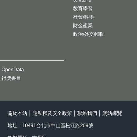
教育學習
社會/科學
財金產業
政治/外交/國防
OpenData
得獎書目
關於本站
│
隱私權及安全政策
│
聯絡我們
│
網站導覽
地址：10491台北市中山區松江路209號