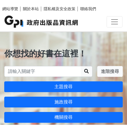
跳至主要內容區塊
網站導覽
│
關於本站
│
隱私權及安全政策
│
聯絡我們
你想找的好書在這裡！
搜尋
進階搜尋
主題搜尋
施政搜尋
機關搜尋