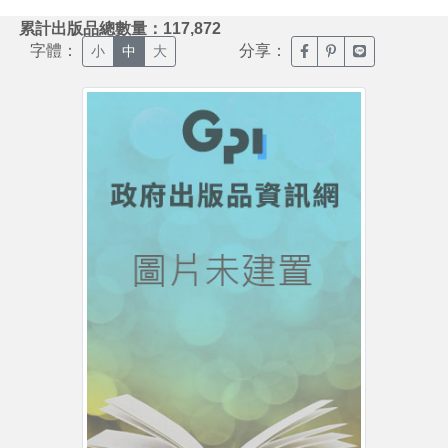
:::
累計出版品總數量：117,872
字體：
分享：
臉書分享(另開新視窗)
噗浪分享(另開新視
Line分享(另
小
中
大