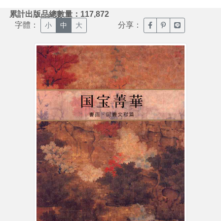
:::
累計出版品總數量：117,872
字體：
分享：
臉書分享(另開新視窗)
噗浪分享(另開新視
Line分享(另
小
中
大