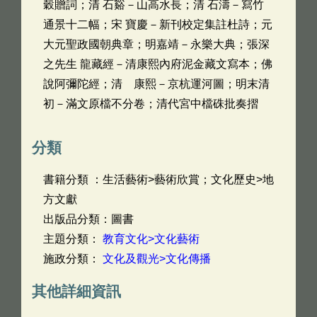
穀贈詞；清 石谿－山高水長；清 石濤－寫竹
通景十二幅；宋 寶慶－新刊校定集註杜詩；元
大元聖政國朝典章；明嘉靖－永樂大典；張深
之先生 龍藏經－清康熙內府泥金藏文寫本；佛
說阿彌陀經；清 康熙－京杭運河圖；明末清
初－滿文原檔不分卷；清代宮中檔硃批奏摺
分類
書籍分類 ：生活藝術>藝術欣賞；文化歷史>地
方文獻
出版品分類：圖書
主題分類：
教育文化>文化藝術
施政分類：
文化及觀光>文化傳播
其他詳細資訊