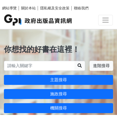
跳至主要內容區塊
網站導覽
│
關於本站
│
隱私權及安全政策
│
聯絡我們
你想找的好書在這裡！
搜尋
進階搜尋
主題搜尋
施政搜尋
機關搜尋