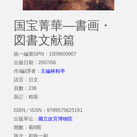
国宝菁華—書画・
図書文献篇
統一編號GPN：1009600907
出版日期：2007/06
作/編/譯者：
主編林柏亭
語言：日文
頁數：236
裝訂：精裝
ISBN／ISSN：9789575625191
出版單位：
國立故宮博物院
開數：菊8開
版次：初版一刷