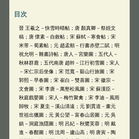
目次
晉 王羲之－快雪時晴帖；唐 顏真卿－祭姪文
稿；唐 懷素－自敘帖；宋 蘇軾－寒食帖；宋
米芾－蜀素帖；元 趙孟頫－行書赤壁二賦；明
祝允明－雜書詩帖；唐人－宮樂圖；五代人－
秋林群鹿；五代南唐 趙幹－江行初雪圖；宋人
－宋仁宗后坐像；宋 范寬－谿山行旅圖；宋
郭熙－早春圖；宋 崔白－雙喜圖；宋 徽宗－
文會圖；宋 李唐－萬壑松風圖；宋 蘇漢臣－
秋庭戲嬰圖；宋人－梅竹聚禽；宋 李迪－風雨
歸牧；宋 夏圭－溪山清遠；元 劉貫道－畫元
世祖出獵圖；元 黃公望－富春山居圖；元 吳
鎮－洞庭漁隱圖；明 呂紀－秋鷺芙蓉；明 戴
進－春酣圖；明 沈周－廬山高；明 唐寅－陶