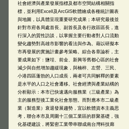
社會經濟與產業發展指標及都市空間結構相關指
標，並利用Excell及ArcGIS軟體繪成各種統計圖表
與地圖，以具體呈現重要研究成果；本研究最後並
針對市府各局處首長、副首長及各行政區區長，進
行深入的質性訪談，以掌握主要行動者對人口流動
變化趨勢對高雄市影響的看法與作為。藉以研擬本
市再發展的實施計畫參考策略。綜合各章論析，主
要成果如下：鹽埕、前金、新興等舊都心區的社會
減少與自然增加趨緩現象，與楠梓、左營、三民、
小港四區蓬勃的人口成長，兩者可共同解釋的要素
是水平的人口之社會遷移。社會經濟與產業結構的
分析顯示：本市已快速邁向服務業（三級產業）為
主的服務型後工業化社會形態。而對應本市二級產
業（製造業）衰退發展趨勢，宜以軟體資本主義思
考，聯合本市及周圍十三個工業區的群聚基礎，強
化基礎建設，將緊密工業帶串聯成南台灣科技廊