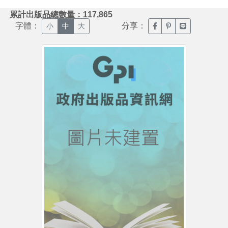
:::
累計出版品總數量：117,865
字體：
分享：
臉書分享(另開新視窗)
噗浪分享(另開新視
Line分享(另
小
中
大