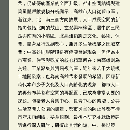
帶，促成傳統產業的全面升級。都市空間結構與建
築量體戶數規模分析顯示：高雄市人口從舊市區，
漸往東、北、南三個方向擴展，人口成長空間的新
指向包括北向的鼓山、左營與楠梓區，居中的三民
區與南向的小港區。北高雄仍將是文化、藝術、休
閒、體育及行政副都心，兼具多生活機能之區域空
間；中高雄則現階段雖有停滯發展現象，但仍為本
市商業、住宅與觀光的核心精華所在；南高雄則為
交通、工業聚集與貿易複合區，近年來若干大規模
土地開發案，也為南高雄帶來發展的希望。因應新
時代本市少子女化及人口高齡化的現象，都市人口
的再分布與都市空間的再配置，已成為非常切要的
課題。包括老人育樂中心、長青中心的擴增，公共
生活空間與公園的擴建，都市災害的防止等都有待
市府未雨綢繆，妥為規劃。最後本研究並就政策建
議進行深入研討，研擬出具體的短、中、長期策