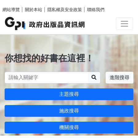
跳至主要內容區塊
網站導覽
│
關於本站
│
隱私權及安全政策
│
聯絡我們
你想找的好書在這裡！
搜尋
進階搜尋
主題搜尋
施政搜尋
機關搜尋