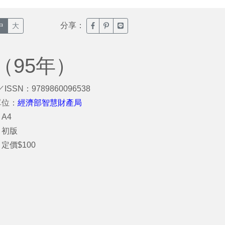
分享：
臉書分享(另開新視窗)
噗浪分享(另開新視窗)
Line分享(另開新視窗)
中
大
（95年）
／ISSN：9789860096538
單位：
經濟部智慧財產局
A4
：初版
定價$100