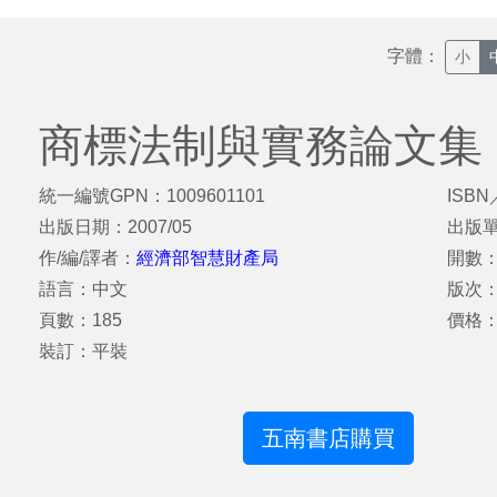
字體：
小
商標法制與實務論文集
統一編號GPN：1009601101
ISBN
出版日期：2007/05
出版
作/編/譯者：
經濟部智慧財產局
開數：
語言：中文
版次
頁數：185
價格：
裝訂：平裝
五南書店購買