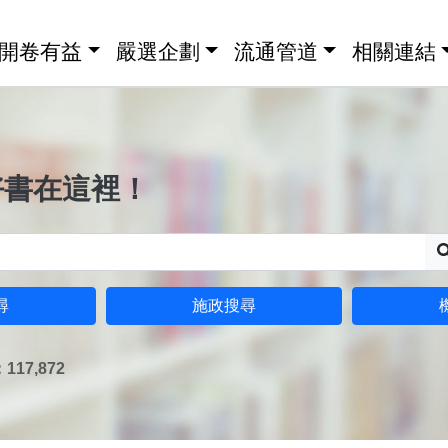
開卷有益
嚴選企劃
流通管道
相關連結
好書在這裡！
尋
施政搜尋
17,872