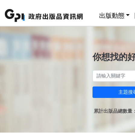
跳至主要內容區塊
:::
出版動態
你想找的
主題搜
累計出版品總數量：1