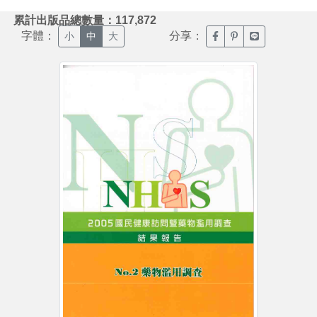
:::
累計出版品總數量：117,872
字體：
分享：
臉書分享(另開新視窗)
噗浪分享(另開新視
Line分享(另
小
中
大