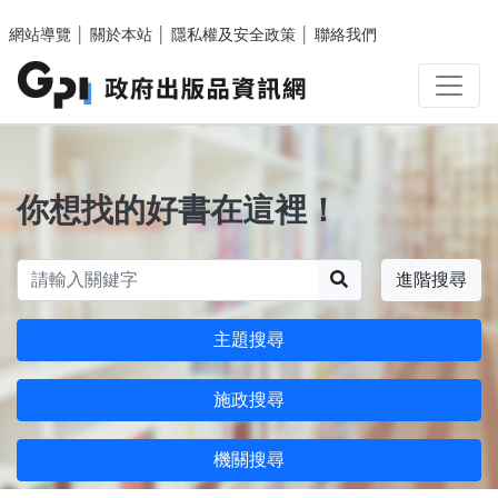
跳至主要內容區塊
網站導覽
│
關於本站
│
隱私權及安全政策
│
聯絡我們
你想找的好書在這裡！
搜尋
進階搜尋
主題搜尋
施政搜尋
機關搜尋