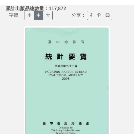
:::
累計出版品總數量：117,872
字體：
分享：
臉書分享(另開新視窗)
噗浪分享(另開新視
Line分享(另
小
中
大