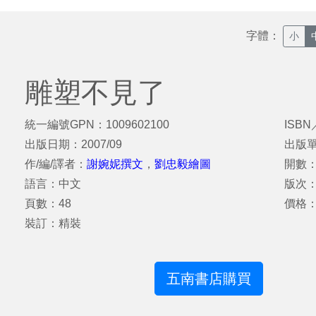
字體：
小
雕塑不見了
統一編號GPN：1009602100
ISBN
出版日期：2007/09
出版
作/編/譯者：
謝婉妮撰文
，
劉忠毅繪圖
開數：
語言：中文
版次
頁數：48
價格：
裝訂：精裝
五南書店購買