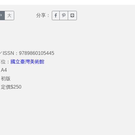
分享：
臉書分享(另開新視窗)
噗浪分享(另開新視窗)
Line分享(另開新視窗)
中
大
／ISSN：9789860105445
單位：
國立臺灣美術館
A4
：初版
定價$250