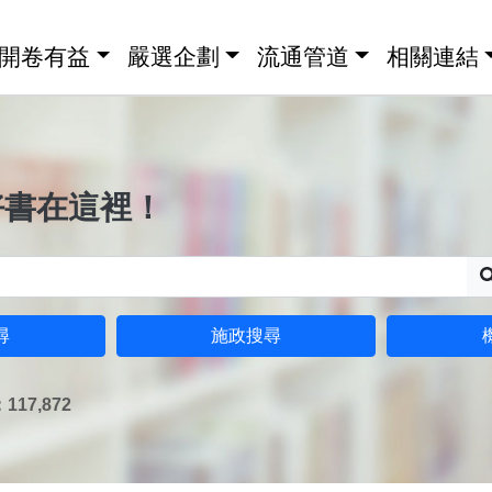
開卷有益
嚴選企劃
流通管道
相關連結
好書在這裡！
尋
施政搜尋
17,872