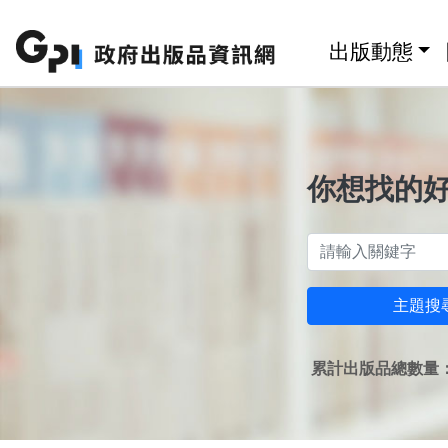
跳至主要內容區塊
:::
出版動態
你想找的
主題搜
累計出版品總數量：1