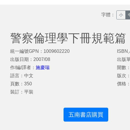
字體：
小
警察倫理學下冊規範篇
統一編號GPN：1009602220
ISBN
出版日期：2007/08
出版
作/編/譯者：
施慶瑞
開數：
語言：中文
版次
頁數：350
價格：
裝訂：平裝
五南書店購買