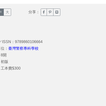
分享：
臉書分享(另開新視窗)
噗浪分享(另開新視窗)
Line分享(另開新視窗)
中
大
／ISSN：9789860106664
單位：
臺灣警察專科學校
8開
：初版
工本費$300