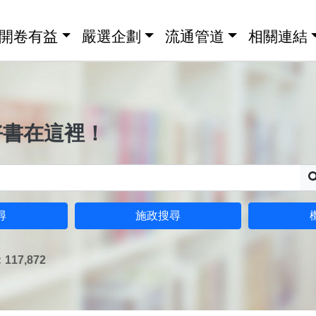
開卷有益
嚴選企劃
流通管道
相關連結
好書在這裡！
尋
施政搜尋
17,872