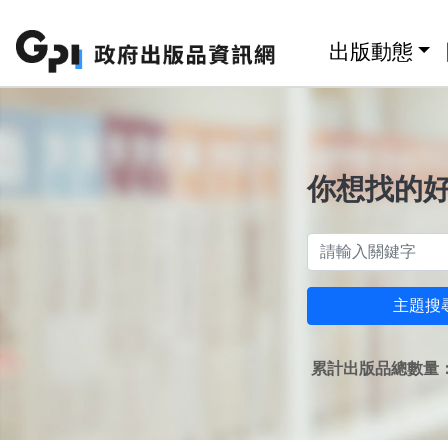
跳至主要內容區塊
:::
出版動態
你想找的
主題搜
累計出版品總數量：1