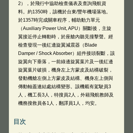
2），於飛行中協助檢查儀表及查詢飛航資
料。約1350時，該機於台東/豐年機場落地。
於1357時完成關車程序，輔助動力單元
（Auxiliary Power Unit, APU）關斷後，主旋
翼接近停止轉動時，於座艙內聽見撞擊聲。經
檢查發現一後紅邊旋翼減震器（Blade
Damper / Shock Absorber）組件接頭裂斷，該
旋翼向下垂落，一前綠邊旋翼葉片及一後紅邊
旋翼葉片破損，機身左上方蒙皮及結構破裂，
發動機艙左側上方蒙皮及結構、機身左上側與
傳動軸蓋連結處結構變形。該機載有駕駛員3
人，機工長3人，特搜員2人，外籍飛航教師及
機務搜救員各1人，翻譯員1人，均安。
目次