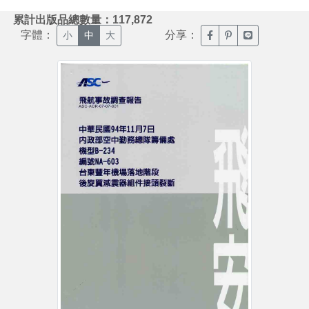
:::
累計出版品總數量：117,872
字體：
分享：
臉書分享(另開新視窗)
噗浪分享(另開新視
Line分享(另
小
中
大