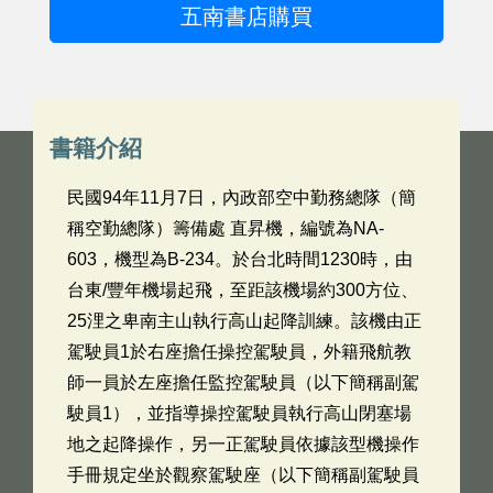
五南書店購買
書籍介紹
民國94年11月7日，內政部空中勤務總隊（簡
稱空勤總隊）籌備處 直昇機，編號為NA-
603，機型為B-234。於台北時間1230時，由
台東/豐年機場起飛，至距該機場約300方位、
25浬之卑南主山執行高山起降訓練。該機由正
駕駛員1於右座擔任操控駕駛員，外籍飛航教
師一員於左座擔任監控駕駛員（以下簡稱副駕
駛員1），並指導操控駕駛員執行高山閉塞場
地之起降操作，另一正駕駛員依據該型機操作
手冊規定坐於觀察駕駛座（以下簡稱副駕駛員