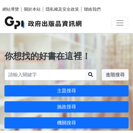
跳至主要內容區塊
網站導覽
│
關於本站
│
隱私權及安全政策
│
聯絡我們
你想找的好書在這裡！
搜尋
進階搜尋
主題搜尋
施政搜尋
機關搜尋