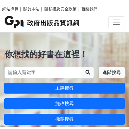
跳至主要內容區塊
網站導覽
│
關於本站
│
隱私權及安全政策
│
聯絡我們
你想找的好書在這裡！
搜尋
進階搜尋
主題搜尋
施政搜尋
機關搜尋