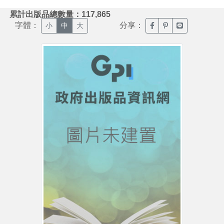
:::
累計出版品總數量：117,865
字體：
分享：
臉書分享(另開新視窗)
噗浪分享(另開新視
Line分享(另
小
中
大