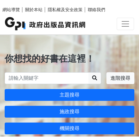
跳至主要內容區塊
網站導覽
│
關於本站
│
隱私權及安全政策
│
聯絡我們
你想找的好書在這裡！
搜尋
進階搜尋
主題搜尋
施政搜尋
機關搜尋