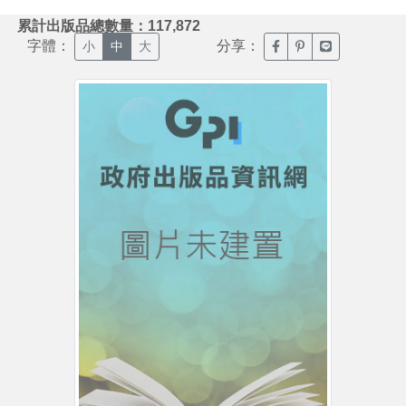
:::
累計出版品總數量：117,872
字體：
分享：
臉書分享(另開新視窗)
噗浪分享(另開新視
Line分享(另
小
中
大