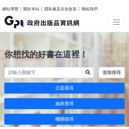
跳至主要內容區塊
網站導覽
│
關於本站
│
隱私權及安全政策
│
聯絡我們
你想找的好書在這裡！
搜尋
進階搜尋
主題搜尋
施政搜尋
機關搜尋