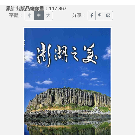
:::
累計出版品總數量：117,867
字體：
分享：
臉書分享(另開新視窗)
噗浪分享(另開新視
Line分享(另
小
中
大