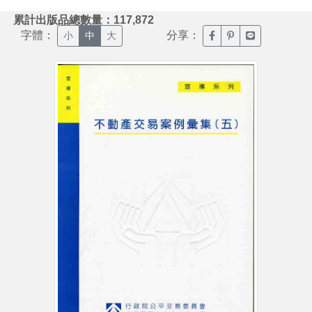
:::
累計出版品總數量：117,872
字體：
分享：
臉書分享(另開新視窗)
噗浪分享(另開新視
Line分享(另
小
中
大