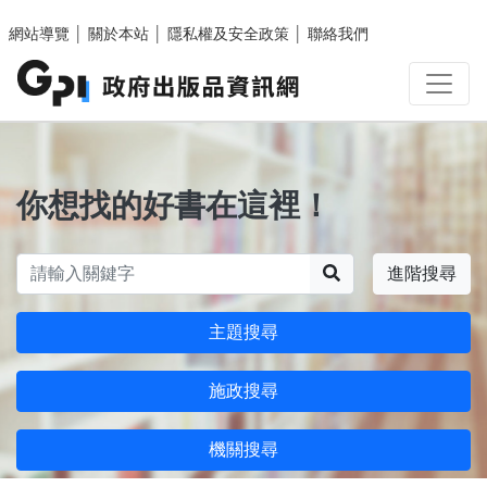
跳至主要內容區塊
網站導覽
│
關於本站
│
隱私權及安全政策
│
聯絡我們
你想找的好書在這裡！
搜尋
進階搜尋
主題搜尋
施政搜尋
機關搜尋