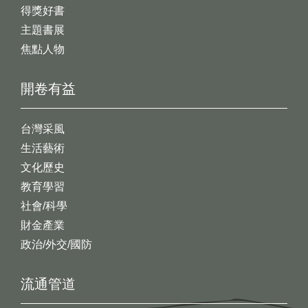
得獎好書
主題書展
焦點人物
開卷有益
台灣采風
生活藝術
文化歷史
教育學習
社會/科學
財金產業
政治/外交/國防
流通管道