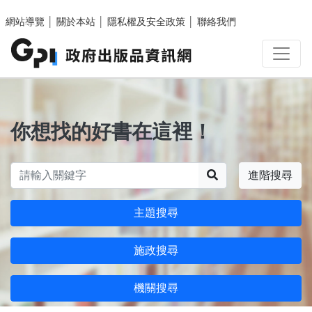
跳至主要內容區塊
網站導覽
│
關於本站
│
隱私權及安全政策
│
聯絡我們
你想找的好書在這裡！
搜尋
進階搜尋
主題搜尋
施政搜尋
機關搜尋