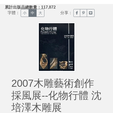
:::
累計出版品總數量：117,872
字體：
分享：
臉書分享(另開新視窗)
噗浪分享(另開新視
Line分享(另
小
中
大
2007木雕藝術創作
採風展--化物行體 沈
培澤木雕展