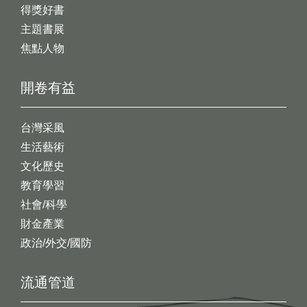
得獎好書
主題書展
焦點人物
開卷有益
台灣采風
生活藝術
文化歷史
教育學習
社會/科學
財金產業
政治/外交/國防
流通管道