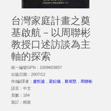
台灣家庭計畫之奠
基啟航－以周聯彬
教授口述訪談為主
軸的探索
統一編號GPN：1009603857
出版日期：2007/12
作/編/譯者：
盧忻謐
，
梁妃儀
，
蔡篤堅
，
周聯彬
語言：中文
頁數：184
裝訂：精裝