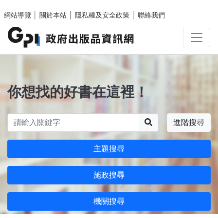
跳至主要內容區塊
網站導覽
│
關於本站
│
隱私權及安全政策
│
聯絡我們
你想找的好書在這裡！
搜尋
進階搜尋
主題搜尋
施政搜尋
機關搜尋