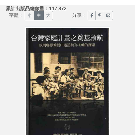
:::
累計出版品總數量：117,872
字體：
分享：
臉書分享(另開新視窗)
噗浪分享(另開新視
Line分享(另
小
中
大