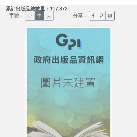
:::
累計出版品總數量：117,872
字體：
分享：
臉書分享(另開新視窗)
噗浪分享(另開新視
Line分享(另
小
中
大