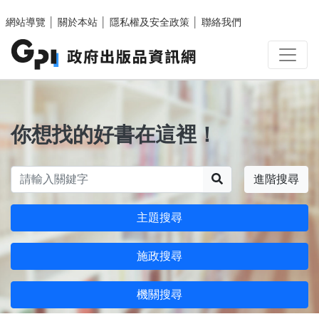
跳至主要內容區塊
網站導覽
│
關於本站
│
隱私權及安全政策
│
聯絡我們
你想找的好書在這裡！
搜尋
進階搜尋
主題搜尋
施政搜尋
機關搜尋