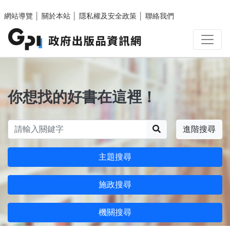
跳至主要內容區塊
網站導覽
│
關於本站
│
隱私權及安全政策
│
聯絡我們
你想找的好書在這裡！
搜尋
進階搜尋
主題搜尋
施政搜尋
機關搜尋