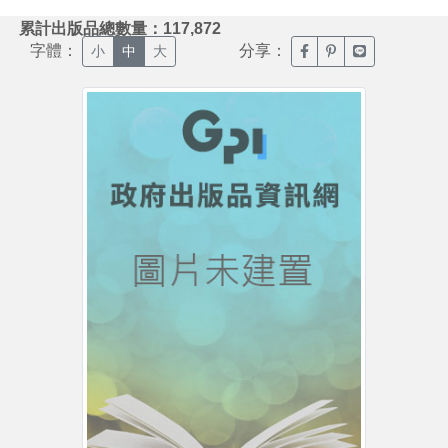
:::
累計出版品總數量：117,872
字體：
分享：
臉書分享(另開新視窗)
噗浪分享(另開新視
Line分享(另
小
中
大