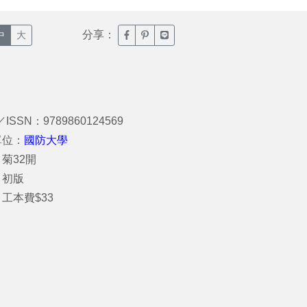
分享：
臉書分享(另開新視窗)
噗浪分享(另開新視窗)
Line分享(另開新視窗)
中
大
／ISSN：9789860124569
單位：
國防大學
菊32開
：初版
工本費$33