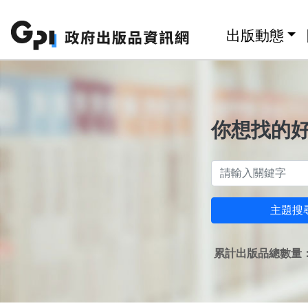
跳至主要內容區塊
:::
出版動態
你想找的
主題搜
累計出版品總數量：1