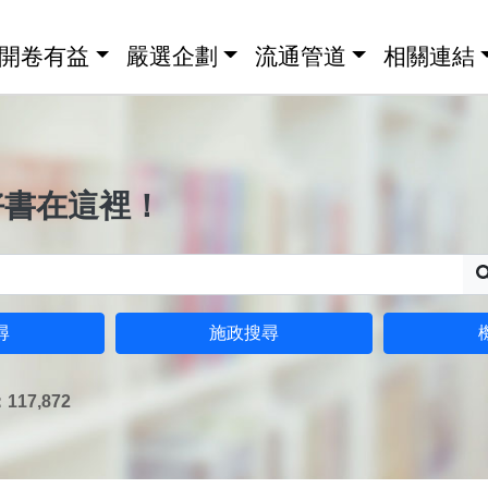
開卷有益
嚴選企劃
流通管道
相關連結
好書在這裡！
尋
施政搜尋
17,872