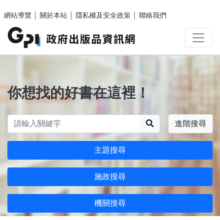
跳至主要內容區塊
網站導覽
│
關於本站
│
隱私權及安全政策
│
聯絡我們
你想找的好書在這裡！
搜尋
進階搜尋
主題搜尋
施政搜尋
機關搜尋