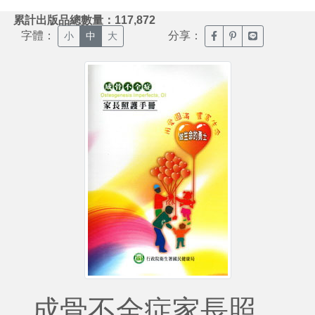
:::
累計出版品總數量：117,872
字體：
分享：
臉書分享(另開新視窗)
噗浪分享(另開新視
Line分享(另
小
中
大
成骨不全症家長照