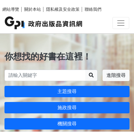
跳至主要內容區塊
網站導覽
│
關於本站
│
隱私權及安全政策
│
聯絡我們
你想找的好書在這裡！
搜尋
進階搜尋
主題搜尋
施政搜尋
機關搜尋