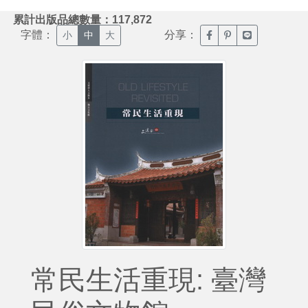
:::
累計出版品總數量：117,872
字體：
分享：
臉書分享(另開新視窗)
噗浪分享(另開新視
Line分享(另
小
中
大
常民生活重現: 臺灣