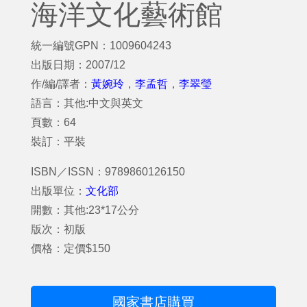
海洋文化藝術館
統一編號GPN：1009604243
出版日期：2007/12
作/編/譯者：
黃婉玲
，
李孟哲
，
李翠瑩
語言：其他:中文與英文
頁數：64
裝訂：平裝
ISBN／ISSN：9789860126150
出版單位：
文化部
開數：其他:23*17公分
版次：初版
價格：定價$150
國家書店購買