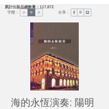
:::
累計出版品總數量：117,872
字體：
分享：
臉書分享(另開新視窗)
噗浪分享(另開新視
Line分享(另
小
中
大
海的永恆演奏: 陽明