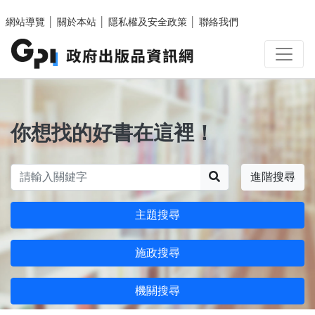
跳至主要內容區塊
網站導覽
│
關於本站
│
隱私權及安全政策
│
聯絡我們
你想找的好書在這裡！
搜尋
進階搜尋
主題搜尋
施政搜尋
機關搜尋