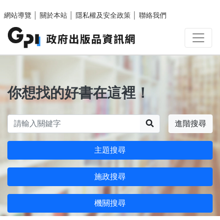
跳至主要內容區塊
網站導覽
│
關於本站
│
隱私權及安全政策
│
聯絡我們
你想找的好書在這裡！
搜尋
進階搜尋
主題搜尋
施政搜尋
機關搜尋