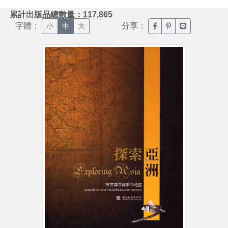
:::
累計出版品總數量：117,865
字體：
分享：
臉書分享(另開新視窗)
噗浪分享(另開新視
Line分享(另
小
中
大