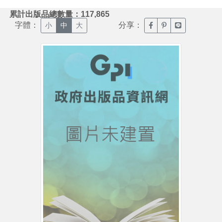
:::
累計出版品總數量：117,865
字體：
分享：
臉書分享(另開新視窗)
噗浪分享(另開新視
Line分享(另
小
中
大