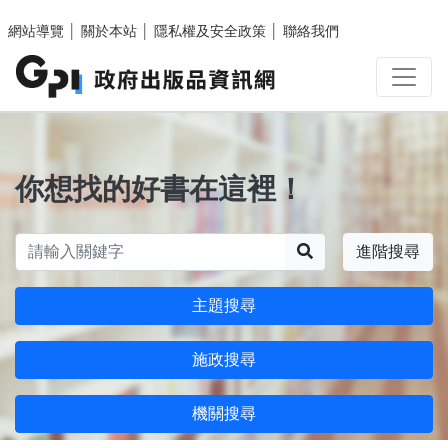
跳至主要內容區塊
網站導覽
│
關於本站
│
隱私權及安全政策
│
聯絡我們
你想找的好書在這裡！
搜尋
進階搜尋
主題搜尋
施政搜尋
機關搜尋