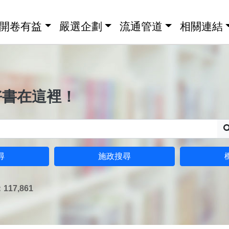
開卷有益
嚴選企劃
流通管道
相關連結
好書在這裡！
尋
施政搜尋
17,861