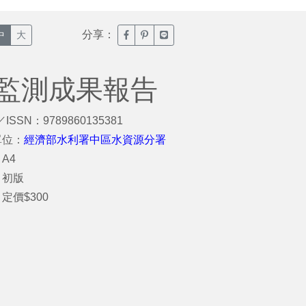
分享：
臉書分享(另開新視窗)
噗浪分享(另開新視窗)
Line分享(另開新視窗)
中
大
態監測成果報告
／ISSN：9789860135381
單位：
經濟部水利署中區水資源分署
A4
：初版
定價$300