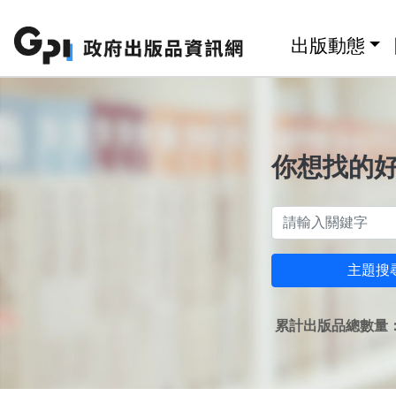
跳至主要內容區塊
:::
出版動態
你想找的
主題搜
累計出版品總數量：1