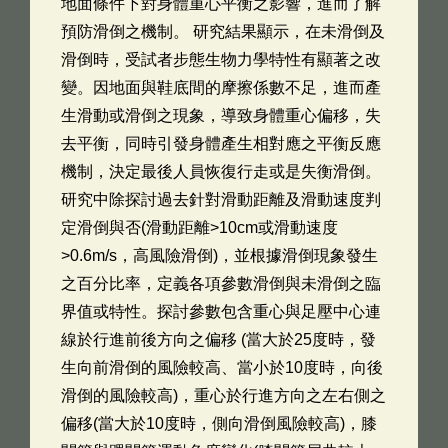
地面條件下對身體重心平衡之影響，進而了解
預防滑倒之機制。 研究結果顯示，在未滑倒及
滑倒時，受試者步態生物力學特性有顯著之改
變。因地面與鞋底間的摩擦係數不足，進而產
生滑動或滑倒之現象，導致身體重心偏移，失
去平衡，同時引發身體產生相對應之平衡反應
機制，決定最後人員恢復行走或是失衡滑倒。
研究中除探討過去針對滑動距離及滑動速度判
定滑倒與否(滑動距離>10cm或滑動速度
>0.6m/s，高風險滑倒)，並根據滑倒現象發生
之百分比率，定義各項參數滑倒與未滑倒之臨
界值或特性。探討參數包含重心與足壓中心連
線於行進前後方向之偏移 (當大於25度時，發
生向前滑倒的風險較高、當小於10度時，向後
滑倒的風險較高)，重心於行進方向之左右側之
偏移(當大於10度時，側向滑倒風險較高)，膝