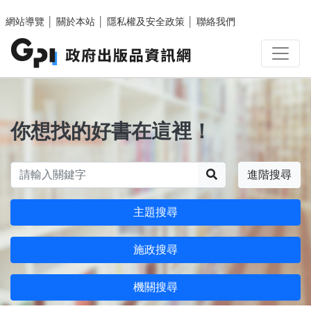
跳至主要內容區塊
網站導覽
│
關於本站
│
隱私權及安全政策
│
聯絡我們
你想找的好書在這裡！
搜尋
進階搜尋
主題搜尋
施政搜尋
機關搜尋