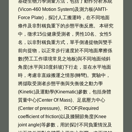
基礎生物力學測量方法，包括了動作分析系統
(Vicon-460 Motion System)及測力板(AMTI-
Force Plate)，探討人工搬運時，在不同地面
條件及非對稱負重下的步態平衡反應。 本研究
中，徵求15位健康受測者，男性10名、女性5
名，以非對稱負重方式，單手側邊提物與雙手
前向提物，以正常步行速度於不同地面摩擦係
數(勞工工作環境常見之地板)與不同地面傾斜
角度(水平與10度斜坡)下行走，並在水平地面
時，考慮非直線搬運之情形(轉彎)。實驗中，
將擷取受測者步態平衡與失衡後之動力學
(Kinetic)及運動學(Kinematic)參數，包括身體
質量中心(Center Of Mass)、足底壓力中心
(Center of pressure)、RCOF(Required
coefficient of friction)以及膝關節角度(Knee
joint angle)等參數，用於探討不同負重情況及