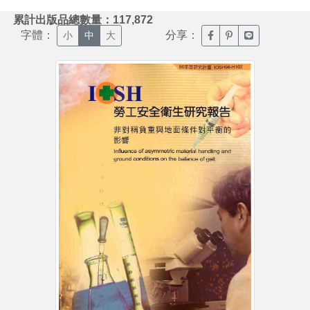
:::
累計出版品總數量：117,872
字體：
分享：
臉書分享(另開新視窗)
噗浪分享(另開新視
Line分享(另
小
中
大