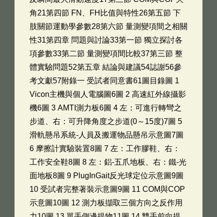
角21第四節 FN、FH比值與特性26第五節 下
肢關節運動學參數28第六節 量測變項間之相關
性31第四章 問題與討論33第一節 獨立探討各
項參數33第二節 量測變項間比較37第三節 整
體實驗問題52第五章 結論與建議54誌謝56參
考文獻57附錄一 受試者同意書61圖目錄圖 1
Vicon主機與個人電腦圖6圖 2 高速紅外線攝影
機6圖 3 AMTI測力板6圖 4 左：可進行轉彎之
步道、右：可升降角度之步道(0～15度)7圖 5
滑軌懸吊系統-人員及搬運物品懸吊示意圖7圖
6 摩擦計實驗裝置8圖 7 左：工作膠鞋、右：
工作安全鞋8圖 8 左：鋁-五爪地板、右：鐵-光
面地板8圖 9 PlugInGait反光球定位示意圖9圖
10 受試者完整著裝示意圖9圖 11 COM與COP
示意圖10圖 12 測力板擷取三個方向之反作用
力10圖 13 單手側邊提物11圖 14 雙手前向提