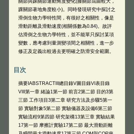
關節與踝關節運動角度變化(膝關節屈曲較大，
踝關節著地角度較小)。同時發現研究中探討之
滑倒生物力學特性間，有很好之相關性，像是
滑動距離及滑動速度(相關係數為0.84)。故評
估滑倒之生物力學特性，並不能單只探討某項
變數，應考慮到量測變項間之相關性，進一步
修正及定義出較過去更明確之防滑安全範圍。
目次
摘要IABSTRACTIII總目錄V圖目錄VI表目錄
VIII第一章 緒論1第一節 前言2第二節 目的3第
三節 工作項目3第二章 研究方法及步驟5第一
節 實驗對象5第二節 實驗儀器及設備6第三節
實驗流程9第四節 研究架構13第三章 實驗結果
17第一節 摩擦計實驗17第二節 最大滑動距離
及瞬間最大滑動速度17第三節 COM與COP夾