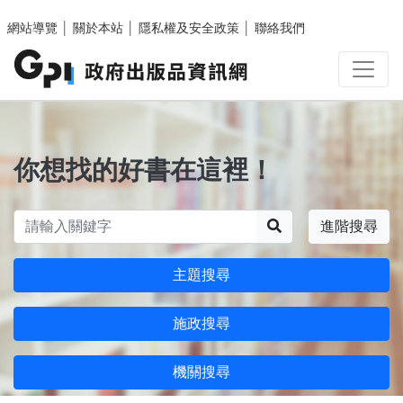
跳至主要內容區塊
網站導覽
│
關於本站
│
隱私權及安全政策
│
聯絡我們
你想找的好書在這裡！
搜尋
進階搜尋
主題搜尋
施政搜尋
機關搜尋