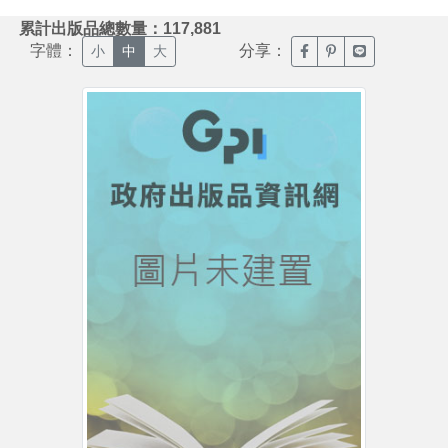
:::
累計出版品總數量：117,881
字體：
分享：
臉書分享(另開新視窗)
噗浪分享(另開新視
Line分享(另
小
中
大