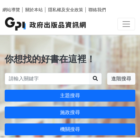
跳至主要內容區塊
網站導覽
│
關於本站
│
隱私權及安全政策
│
聯絡我們
你想找的好書在這裡！
搜尋
進階搜尋
主題搜尋
施政搜尋
機關搜尋