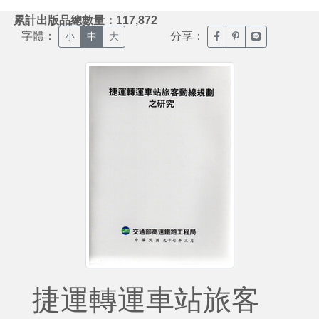
:::
累計出版品總數量：117,872
字體：
分享：
臉書分享(另開新視窗)
噗浪分享(另開新視
Line分享(另
小
中
大
捷運轉運車站旅客