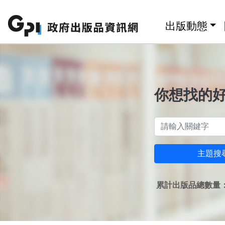
跳至主要內容區塊
:::
出版動態
你想找的
主題搜
累計出版品總數量：1