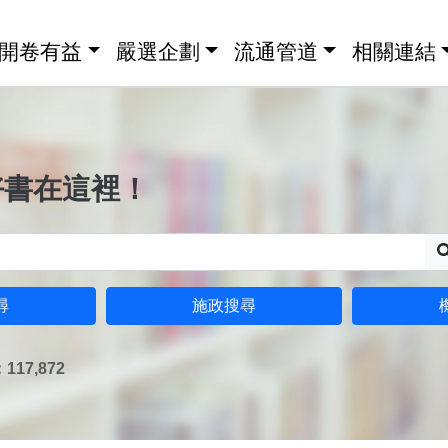
開卷有益
嚴選企劃
流通管道
相關連結
好書在這裡！
尋
施政搜尋
17,872