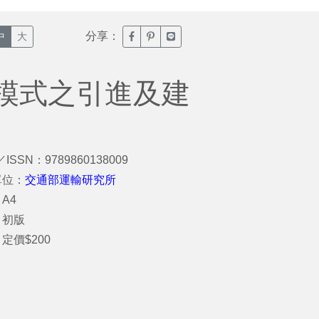
分享：
臉書分享(另開新視窗)
噗浪分享(另開新視窗)
Line分享(另開新視窗)
中
大
模式之引進及建
／ISSN：9789860138009
單位：
交通部運輸研究所
A4
：初版
定價$200