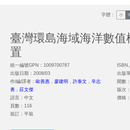
字體：
小
臺灣環島海域海洋數值
置
統一編號GPN：1009700787
ISBN
出版日期：2008/03
出版
作/編/譯者：
歐善惠
，
廖建明
，
許泰文
，
辛志
開數：
勇
，
莊文傑
版次
語言：中文
價格：
頁數：116
裝訂：平裝