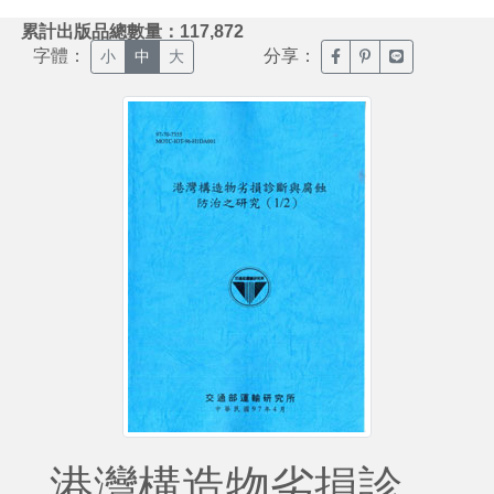
:::
累計出版品總數量：117,872
字體：
分享：
臉書分享(另開新視窗)
噗浪分享(另開新視
Line分享(另
小
中
大
港灣構造物劣損診