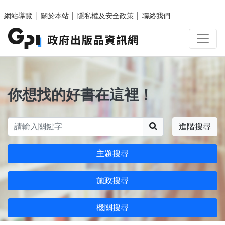
跳至主要內容區塊
網站導覽
│
關於本站
│
隱私權及安全政策
│
聯絡我們
你想找的好書在這裡！
搜尋
進階搜尋
主題搜尋
施政搜尋
機關搜尋