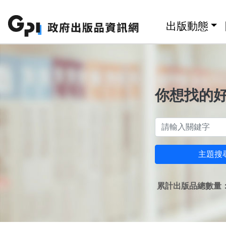
跳至主要內容區塊
:::
出版動態
你想找的
主題搜
累計出版品總數量：1