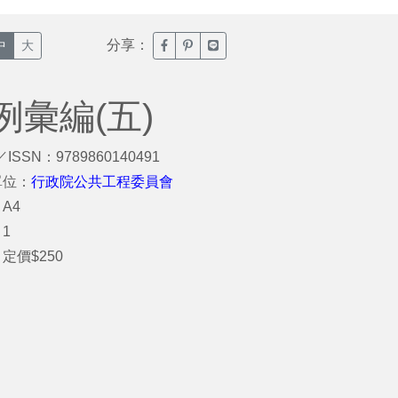
分享：
臉書分享(另開新視窗)
噗浪分享(另開新視窗)
Line分享(另開新視窗)
中
大
彙編(五)
／ISSN：9789860140491
單位：
行政院公共工程委員會
A4
1
定價$250