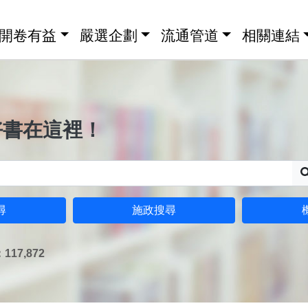
開卷有益
嚴選企劃
流通管道
相關連結
好書在這裡！
尋
施政搜尋
17,872