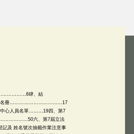
………………8肆、結
名冊……………………………17
中心人員名單………19四、第7
………………50六、第7屆立法
登記及 姓名號次抽籤作業注意事