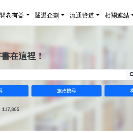
開卷有益
嚴選企劃
流通管道
相關連結
好書在這裡！
尋
施政搜尋
17,865