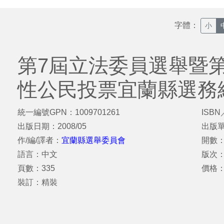
字體：
小
第7屆立法委員選舉暨第
性公民投票宜蘭縣選務
統一編號GPN：1009701261
ISBN
出版日期：2008/05
出版
作/編/譯者：
宜蘭縣選舉委員會
開數：
語言：中文
版次
頁數：335
價格：
裝訂：精裝