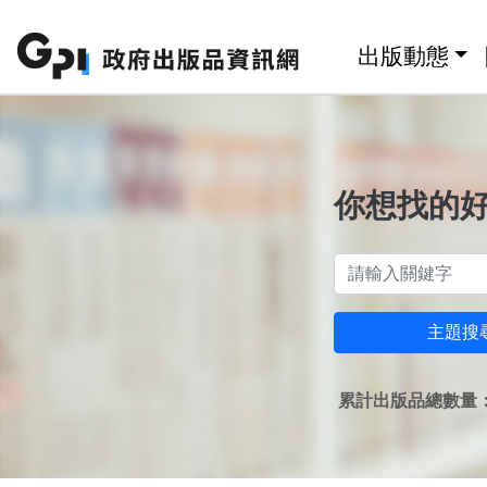
跳至主要內容區塊
:::
出版動態
你想找的
主題搜
累計出版品總數量：1