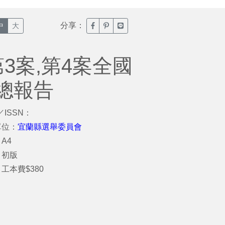
分享：
臉書分享(另開新視窗)
噗浪分享(另開新視窗)
Line分享(另開新視窗)
中
大
3案,第4案全國
總報告
／ISSN：
單位：
宜蘭縣選舉委員會
A4
：初版
工本費$380